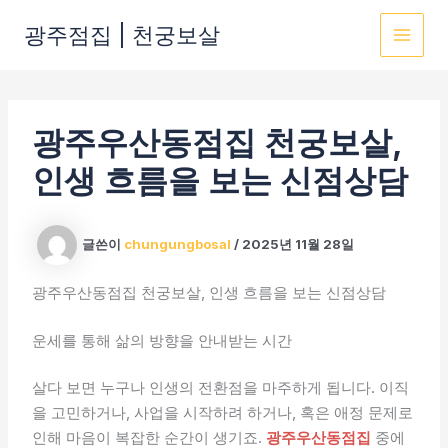
콘
광주점집 | 천궁보살
텐
MAI
츠
로
MEN
건
광주우산동점집 천궁보살,
너
뛰
인생 흐름을 보는 신점상담
기
글쓴이
chungungbosal
/
2025년 11월 28일
광주우산동점집 천궁보살, 인생 흐름을 보는 신점상담
운세를 통해 삶의 방향을 안내받는 시간
살다 보면 누구나 인생의 전환점을 마주하게 됩니다. 이직
을 고민하거나, 사업을 시작하려 하거나, 혹은 애정 문제로
인해 마음이 복잡한 순간이 생기죠.
광주우산동점집
중에