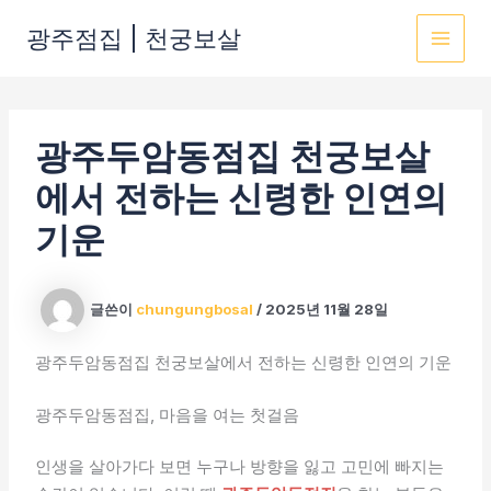
콘
광주점집 | 천궁보살
텐
MAI
츠
로
MEN
건
광주두암동점집 천궁보살
너
뛰
에서 전하는 신령한 인연의
기
기운
글쓴이
chungungbosal
/
2025년 11월 28일
광주두암동점집 천궁보살에서 전하는 신령한 인연의 기운
광주두암동점집, 마음을 여는 첫걸음
인생을 살아가다 보면 누구나 방향을 잃고 고민에 빠지는