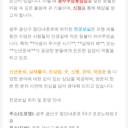
순간이 있습니다. 이럴 때
광주두암동점집
을 찾는 분들은
마음 속 깊은 물음에 귀 기울이며,
신점
을 통해 해답을 얻
고자 합니다.
광주 광산구 첨단내촌로에 위치한
천궁보살
은 오랜 세월
동안 수많은 사람들의 인생길에 작은 등불이 되어주었습
니다. 특히 **마음이 무거운 시기**, **삼재의 해**, 또는
**신년운세**가 궁금한 분들에게 든든한 길잡이 역할을
하고 있죠.
신년운세, 삼재풀이, 조상점, 굿, 신병, 관재, 애정운
등 다
양한 분야에 대한 깊이 있는 상담을 제공하며, 방문자 한
분 한 분의 사연에 진심을 담아 응대해 드리고 있습니다.
천궁보살 위치 및 운영 안내
주소(도로명):
광주 광산구 첨단내촌로 53-2 코코노래방 2
층
주소(지번):
광주 광산구 월계동 811-8