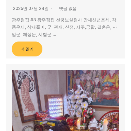
2025년 07월 24일
댓글 없음
광주점집 #8 광주점집 천궁보살점사 안내신년운세, 각
종운세, 삼재풀이, 굿, 관재, 신점, 사주,궁합, 결혼운, 사
업운, 애정운, 시험운,…
더 읽기