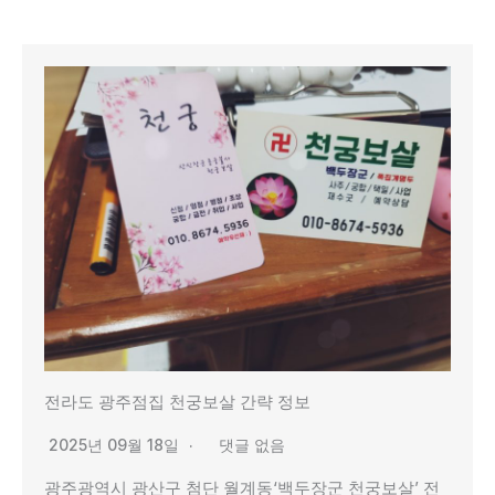
전라도 광주점집 천궁보살 간략 정보
2025년 09월 18일
댓글 없음
광주광역시 광산구 첨단 월계동‘백두장군 천궁보살’ 전