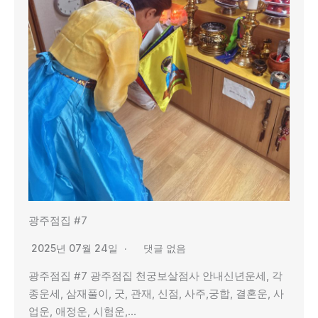
광주점집 #7
2025년 07월 24일
댓글 없음
광주점집 #7 광주점집 천궁보살점사 안내신년운세, 각
종운세, 삼재풀이, 굿, 관재, 신점, 사주,궁합, 결혼운, 사
업운, 애정운, 시험운,…