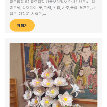
광주점집 #4 광주점집 천궁보살점사 안내신년운세, 각
종운세, 삼재풀이, 굿, 관재, 신점, 사주,궁합, 결혼운, 사
업운, 애정운, 시험운,…
더 읽기