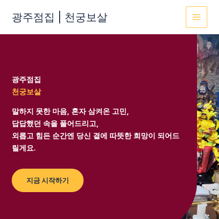
콘
광주점집 | 천궁보살
텐
MAI
츠
로
MEN
건
너
뛰
광주점집
기
천궁보살
말하지 못한 마음, 혼자 삼켜온 고민,
답답했던 속을 풀어드리고,
외롭고 힘든 순간엔 당신 곁에 따뜻한 희망이 되어드
릴게요.
지금 시작하기