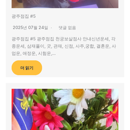
광주점집 #5
2025년 07월 24일
댓글 없음
광주점집 #5 광주점집 천궁보살점사 안내신년운세, 각
종운세, 삼재풀이, 굿, 관재, 신점, 사주,궁합, 결혼운, 사
업운, 애정운, 시험운,…
더 읽기