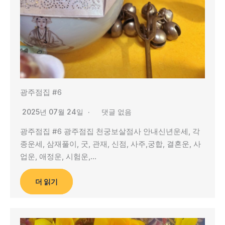
광주점집 #6
2025년 07월 24일
댓글 없음
광주점집 #6 광주점집 천궁보살점사 안내신년운세, 각
종운세, 삼재풀이, 굿, 관재, 신점, 사주,궁합, 결혼운, 사
업운, 애정운, 시험운,…
더 읽기