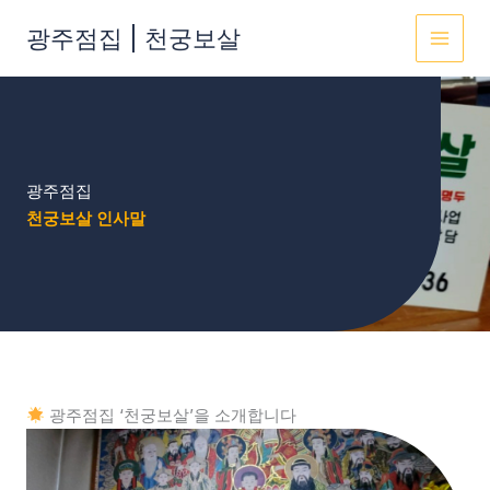
콘
광주점집 | 천궁보살
텐
MAI
츠
로
MEN
건
너
뛰
광주점집
기
천궁보살 인사말
광주점집 ‘천궁보살’을 소개합니다