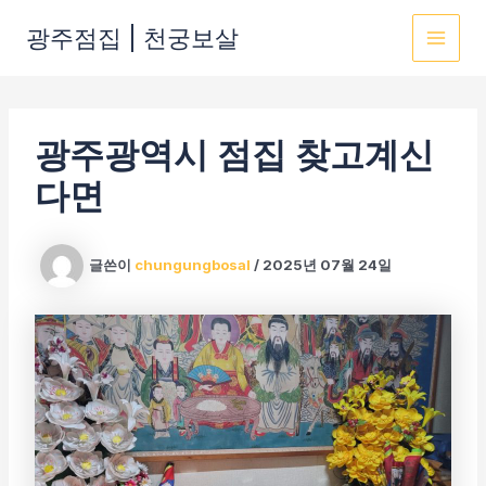
콘
광주점집 | 천궁보살
텐
MAI
츠
로
MEN
건
광주광역시 점집 찾고계신
너
뛰
다면
기
글쓴이
chungungbosal
/
2025년 07월 24일