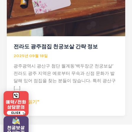
전라도 광주점집 천궁보살 간략 정보
2025년 09월 18일
광주광역시 광산구 첨단 월계동‘백두장군 천궁보살’
전라도 광주 지역은 예로부터 무속과 신점 문화가 발
달해 있어 점집을 찾는 분들이 많습니다. 특히 광산구
[…]
전
게시물 읽기"
라
도
광
주