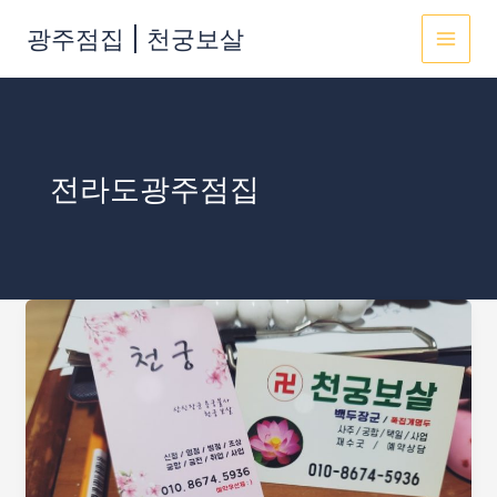
콘
광주점집 | 천궁보살
텐
MAI
츠
로
MEN
건
너
뛰
전라도광주점집
기