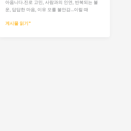
아옵니다.진로 고민, 사람과의 인연, 반복되는 불
운, 답답한 마음, 이유 모를 불안감…이럴 때
광
게시물 읽기"
주
신
점
잘
보
는
곳