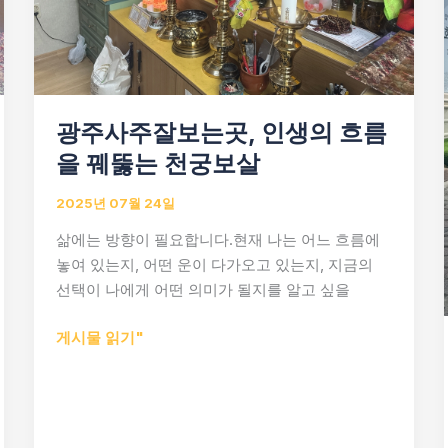
광주사주잘보는곳, 인생의 흐름
을 꿰뚫는 천궁보살
2025년 07월 24일
삶에는 방향이 필요합니다.현재 나는 어느 흐름에
놓여 있는지, 어떤 운이 다가오고 있는지, 지금의
선택이 나에게 어떤 의미가 될지를 알고 싶을
광
게시물 읽기"
주
사
주
잘