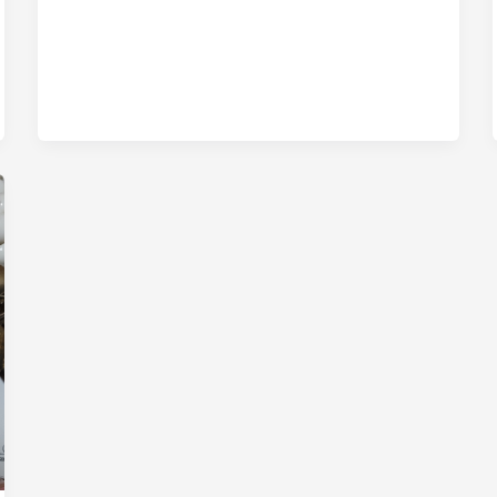
보
는
곳,
인
생
의
흐
름
을
꿰
뚫
는
천
궁
보
살