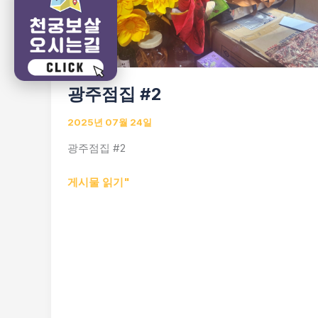
광주점집 #2
2025년 07월 24일
광주점집 #2
광
게시물 읽기"
주
점
집
#2