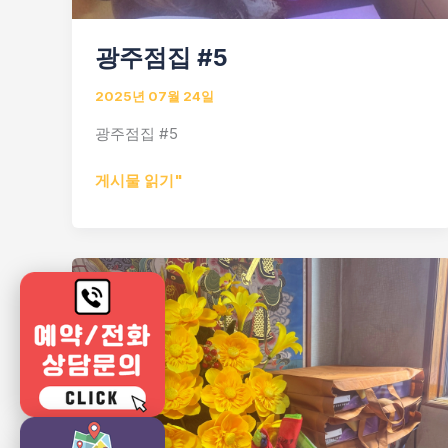
광주점집 #5
2025년 07월 24일
광주점집 #5
광
게시물 읽기"
주
점
집
#5