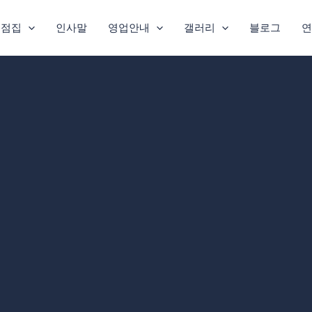
주점집
인사말
영업안내
갤러리
블로그
연
집