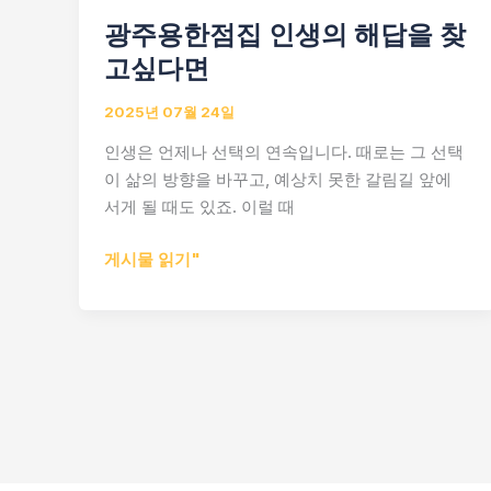
광주용한점집 인생의 해답을 찾
고싶다면
2025년 07월 24일
인생은 언제나 선택의 연속입니다. 때로는 그 선택
이 삶의 방향을 바꾸고, 예상치 못한 갈림길 앞에
서게 될 때도 있죠. 이럴 때
광
게시물 읽기"
주
용
한
점
집
인
생
의