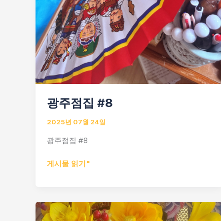
광주점집 #8
2025년 07월 24일
광주점집 #8
광
게시물 읽기"
주
점
집
#8