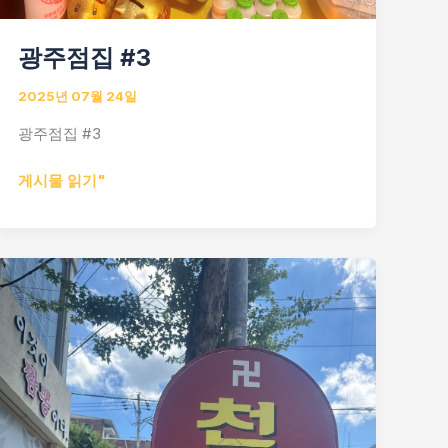
광주점집 #3
2025년 07월 24일
광주점집 #3
광
게시물 읽기"
주
점
집
#3