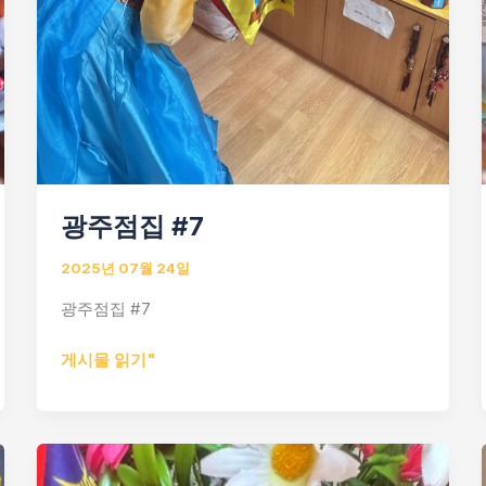
광주점집 #7
2025년 07월 24일
광주점집 #7
광
게시물 읽기"
주
점
집
#7