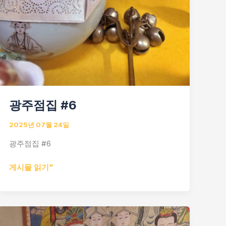
광주점집 #6
2025년 07월 24일
광주점집 #6
광
게시물 읽기"
주
점
집
#6