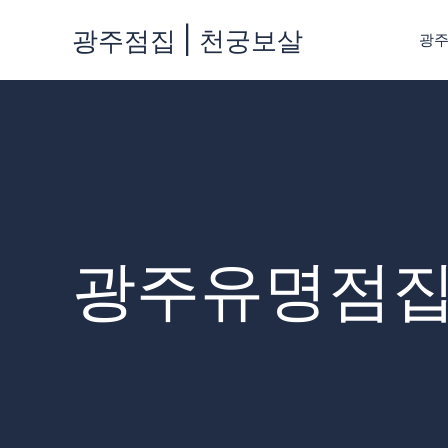
콘
광주점집 | 천궁보살
텐
광
츠
로
건
너
뛰
기
광주유명점