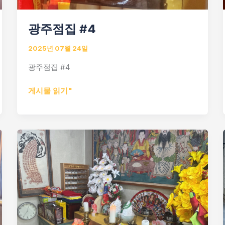
광주점집 #4
2025년 07월 24일
광주점집 #4
광
게시물 읽기"
주
점
집
#4