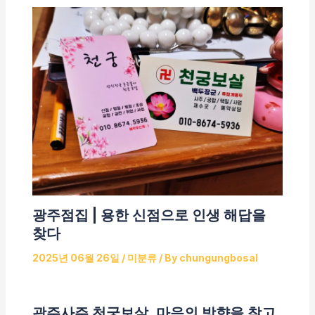
광주점집 | 용한 신점으로 인생 해답을
찾다
2025년 06월 26일
/
미분류
/ By
chungungbosal
광주사주 천궁보살, 마음의 방향을 찾고