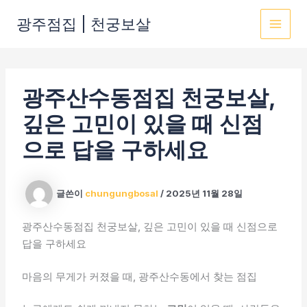
콘
광주점집 | 천궁보살
텐
MAI
츠
로
MEN
건
광주산수동점집 천궁보살,
너
뛰
깊은 고민이 있을 때 신점
기
으로 답을 구하세요
글쓴이
chungungbosal
/
2025년 11월 28일
광주산수동점집 천궁보살, 깊은 고민이 있을 때 신점으로
답을 구하세요
마음의 무게가 커졌을 때, 광주산수동에서 찾는 점집