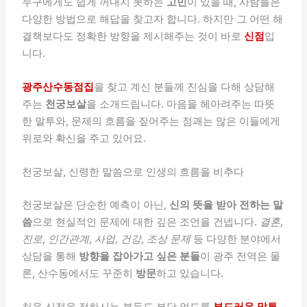
누구에게도 쉽게 꺼내지 못하는
고민
이 있을 때, 사람들은
다양한 방법으로 해답을 찾고자 합니다. 하지만 그 어떤 해
결책보다도 정확한 방향을 제시해주는 것이 바로
신점
입
니다.
광주산수동점집
을 찾고 계신 분들께 진심을 다해 상담해
주는
천궁보살
을 소개드립니다. 마음을 헤아려주는 따뜻
한 말투와, 문제의 흐름을 짚어주는 점괘는 많은 이들에게
위로와 확신을 주고 있어요.
천궁보살, 신령한 말씀으로 인생의 흐름을 비추다
천궁보살은 단순한 예측이 아닌,
신의 뜻을 받아 전하는 말
씀
으로 현실적인 문제에 대한 깊은 조언을 건넵니다.
결혼,
진로, 인간관계, 사업, 건강, 조상 문제
등 다양한 분야에서
상담을 통해
방향을 잡아가고 싶은 분들
이 광주 전역은 물
론, 산수동에서도 꾸준히
방문
하고 있습니다.
처음 신점을 접하시는 분들도 부담 없도록
부드러운 말투