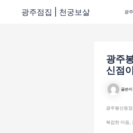
콘
광주점집 | 천궁보살
텐
광
츠
로
건
너
뛰
기
광주봉
신점이
글쓴
광주봉선동점집
복잡한 마음,