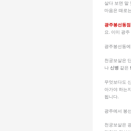
살다 보면 말
마음은 때로
광주봉선동점
요. 이미 광
광주봉선동에
천궁보살은 단
나
신병
같은
무엇보다도 신
아가야 하는지
됩니다.
광주에서 봉
천궁보살은 