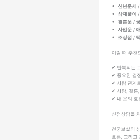
신년운세
삼재풀이
결혼운
/
사업운
/
조상점
/
이럴 때 추천
✔ 반복되는 
✔ 중요한 결
✔ 사람 관계
✔ 사랑, 결혼
✔ 내 운의 
신점상담을 처
천궁보살의 
흐름, 그리고