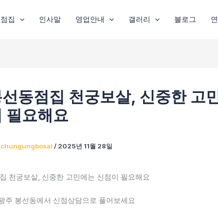
주점집
인사말
영업안내
갤러리
블로그
연
선동점집 천궁보살, 신중한 고
 필요해요
이
chungungbosal
/
2025년 11월 28일
 천궁보살, 신중한 고민에는 신점이 필요해요
 광주 봉선동에서 신점상담으로 풀어보세요