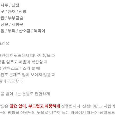
/
사주
/
신점
/
굿
/
관재
/
신병
궁합
/
부부금술
애정운
/
시험운
택일
/
부적
/
산소탈
/
액막이
드려요
고민이 머릿속에서 떠나지 않을 때
정을 앞두고 마음이 복잡할 때
로 인한 스트레스가 클 때
, 진로 문제로 앞이 보이지 않을 때
흐름이 궁금할 때
음 받아보는 분들도 편안하게
상담은
강요 없이, 부드럽고 따뜻하게
진행됩니다. 신점이란 그 사람의
 운의 방향을 신령님의 뜻으로 비추어 보는 과정이기 때문에 정확도도