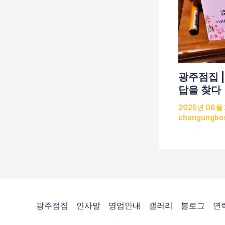
광주점집 |
답을 찾다
2025년 06월
chungungbo
광주점집
인사말
영업안내
갤러리
블로그
연