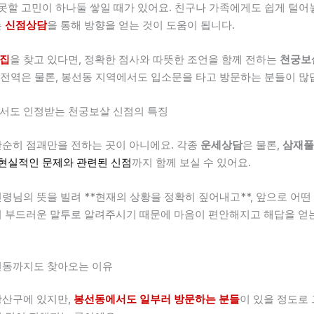
 못할 고민이 하나둘 쌓일 때가 있어요. 친구나 가족에게도 쉽게 털어
는
신점상담
을 통해 방향을 얻는 것이 도움이 됩니다.
집
을 찾고 있다면, 정확한 점사와 따뜻한 조언을 함께 전하는
천궁보
주 전역은 물론, 봉선동 지역에서도 입소문을 타고 방문하는 분들이 많
서도 인정받는 천궁보살 신점의 특징
순히 점괘만을 전하는 곳이 아니에요. 각종
운세상담
은 물론,
삼재풀
현실적인 문제와 관련된 신점
까지 함께 보실 수 있어요.
령님의 뜻을 빌려 **현재의 상황을 정확히 짚어내고**, 앞으로 어떤
 부드러운 말투로 알려주시기 때문에 마음이 편안해지고 해답을 얻
선동까지도 찾아오는 이유
광산구에 있지만,
봉선동에서도 일부러 방문하는 분들
이 있을 정도로 