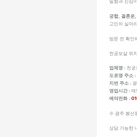
밀함과 진심이
궁합, 결혼운,
고민의 실마리
방문 전 확인
천궁보살 위치
업체명 :
천궁
도로명 주소 :
지번 주소 :
광
영업시간 :
매일
예약전화 :
01
※ 광주 봉선동
상담 가능한 