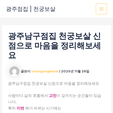
콘
광주점집 | 천궁보살
텐
MAI
츠
로
MEN
건
광주남구점집 천궁보살 신
너
뛰
점으로 마음을 정리해보세
기
요
글쓴이
chungungbosal
/
2025년 11월 28일
광주남구점집 천궁보살 신점으로 마음을 정리해보세요
사람마다 삶의 흐름에서
고민
이 깊어지는 순간들이 있습
니다.
특히
이번
해가 바뀌는 시기에는