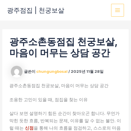
콘
광주점집 | 천궁보살
텐
MAI
츠
로
MEN
건
광주소촌동점집 천궁보살,
너
뛰
마음이 머무는 상담 공간
기
글쓴이
chungungbosal
/
2025년 11월 28일
광주소촌동점집 천궁보살, 마음이 머무는 상담 공간
조용한 고민이 있을 때, 점집을 찾는 이유
살다 보면 설명하기 힘든 순간이 찾아오곤 합니다. 무언가
막힌 듯한 흐름, 반복되는 문제, 이유를 알 수 없는 불안. 이
럴 때는
신점
을 통해 나의 흐름을 점검하고, 스스로의 마음