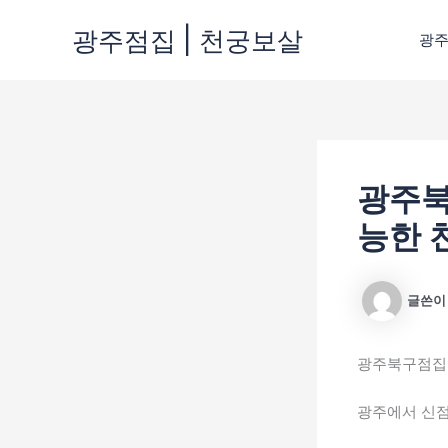
콘
광주점집 | 천궁보살
텐
광
츠
로
건
너
뛰
기
광주북
능한 
글쓴
광주북구점집 
광주에서 신점