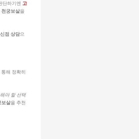
 판단하기엔
고
면
천궁보살
을
신점 상담
으
 통해 정확히
 해야 할 선택
궁보살
을 추천