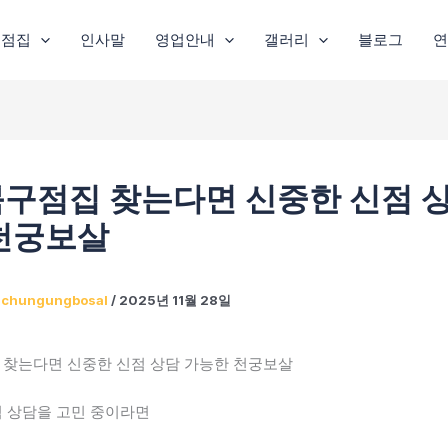
주점집
인사말
영업안내
갤러리
블로그
연
구점집 찾는다면 신중한 신점 상
천궁보살
이
chungungbosal
/
2025년 11월 28일
찾는다면 신중한 신점 상담 가능한 천궁보살
 상담을 고민 중이라면