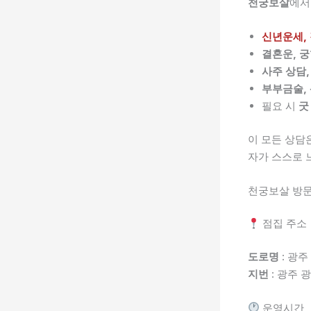
천궁보살
에서
신년운세,
결혼운, 궁
사주 상담,
부부금술, 
필요 시
굿
이 모든 상담
자가 스스로 
천궁보살 방문
점집 주소
도로명
: 광주
지번
: 광주 광
운영시간