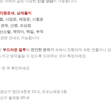
는 아래와 같은 다양한
신점 상담
이 가능합니다.
 각종운세, 삼재풀이
합, 사업운, 애정운, 시험운
 관재, 신병, 조상점
산소탈, 액막이, 택일, 부적
관련 안내도 가능합니다
은
부드러운 말투
와
편안한 분위기
속에서 진행되며 과한 연출이나 강
느끼고 받아들일 수 있도록 도와주는 것이 특징이에요.
 전 꼭 확인하세요
 광산구 첨단내촌로 53-2, 코코노래방 2층
산구 월계동 811-8