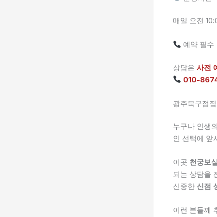
매일 오전 10:
예약 필수
상담은
사전 
010-867
광주북구점집 
누구나 인생의
인 선택에 앞
이곳
천궁보
되는 상담을 
신중한
신점 
이런 분들께