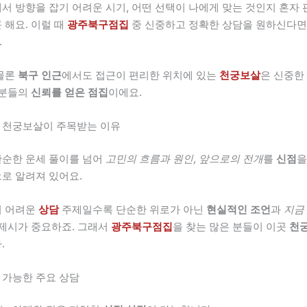
서 방향을 잡기 어려운 시기, 어떤 선택이 나에게 맞는 것인지 혼자
 해요. 이럴 때
광주북구점집
중 신중하고 정확한 상담을 원하신다
.
물론
북구 인근
에서도 접근이 편리한 위치에 있는
천궁보살
은 신중한
 분들의
신뢰를 얻은 점집
이에요.
 천궁보살이 주목받는 이유
단순한 운세 풀이를 넘어
고민의 흐름과 원인, 앞으로의 전개
를
신점
을
로 알려져 있어요.
기 어려운
상담
주제일수록 단순한 위로가 아닌
현실적인 조언
과
지금
 제시가 중요하죠. 그래서
광주북구점집
을 찾는 많은 분들이 이곳
천
.
가능한 주요 상담