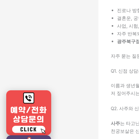
진로나 방
결혼운, 궁
사업, 시험
자주 반복
광주북구
자주 묻는 질문
Q1. 신점 
이름과 생년월
저 짚어주시는
Q2. 사주와
사주
는 타고난
천궁보살은 신