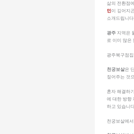
삶의 전환점에
민
이 깊어지곤
소개드립니다
광주
지역은 
로 이미 많은
광주북구점집
천궁보살
은 
짚어주는 것으
혼자 해결하
에 대한 방향
하고 있습니다
천궁보살에서 