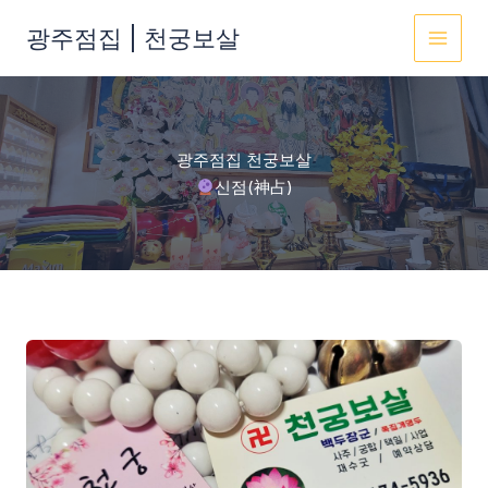
콘
광주점집 | 천궁보살
텐
MAI
츠
로
MEN
건
너
광주점집 천궁보살
뛰
신점(神占)
기