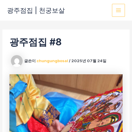
콘
광주점집 | 천궁보살
텐
MAI
츠
로
MEN
건
광주점집 #8
너
뛰
기
글쓴이
chungungbosal
/
2025년 07월 24일