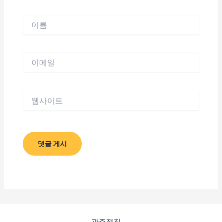
이
름
이
메
일
웹
사
이
트
광주점집