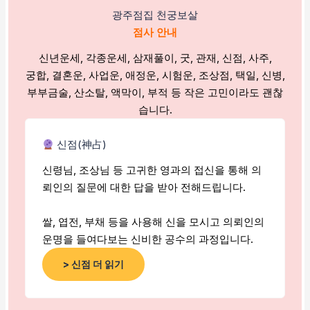
광주점집 천궁보살
점사 안내
신년운세, 각종운세, 삼재풀이, 굿, 관재, 신점, 사주,
궁합, 결혼운, 사업운, 애정운, 시험운, 조상점, 택일, 신병,
부부금술, 산소탈, 액막이, 부적 등 작은 고민이라도 괜찮
습니다.
신점(神占)
신령님, 조상님 등 고귀한 영과의 접신을 통해 의
뢰인의 질문에 대한 답을 받아 전해드립니다.
쌀, 엽전, 부채 등을 사용해 신을 모시고 의뢰인의
운명을 들여다보는 신비한 공수의 과정입니다.
> 신점 더 읽기