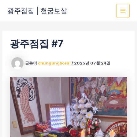
콘
광주점집 | 천궁보살
텐
MAI
츠
로
MEN
건
광주점집 #7
너
뛰
기
글쓴이
chungungbosal
/
2025년 07월 24일