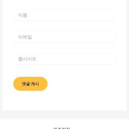
이
름
이
메
일
웹
사
이
트