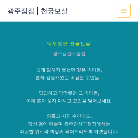
콘
광주점집 | 천궁보살
텐
MAI
츠
로
MEN
건
너
백두장군 천궁보살
뛰
광주광산구점집
기
쉽게 말하지 못했던 깊은 속마음,
혼자 감당해왔던 속깊은 고민들…
답답하고 막막했던 그 속마음,
이제 혼자 품지 마시고 고민을 털어보세요.
외롭고 지친 순간에도,
당신 곁에 머물며 광주광산구점집에서는
따뜻한 위로와 희망이 되어드리도록 하겠습니다.