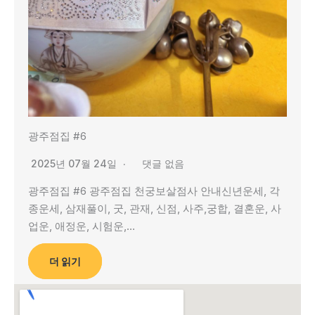
광주점집 #6
2025년 07월 24일
댓글 없음
광주점집 #6 광주점집 천궁보살점사 안내신년운세, 각
종운세, 삼재풀이, 굿, 관재, 신점, 사주,궁합, 결혼운, 사
업운, 애정운, 시험운,…
더 읽기