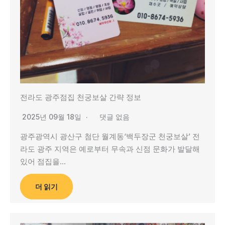
전라도 광주점집 천궁보살 간략 정보
2025년 09월 18일
댓글 없음
광주광역시 광산구 첨단 월계동‘백두장군 천궁보살’ 전
라도 광주 지역은 예로부터 무속과 신점 문화가 발달해
있어 점집을…
더 읽기