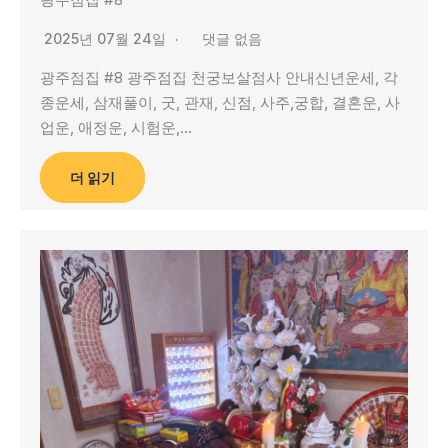
2025년 07월 24일
댓글 없음
광주점집 #8 광주점집 천궁보살점사 안내신년운세, 각
종운세, 삼재풀이, 굿, 관재, 신점, 사주,궁합, 결혼운, 사
업운, 애정운, 시험운,…
더 읽기