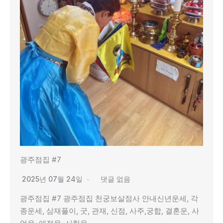
광주점집 #7
2025년 07월 24일
댓글 없음
광주점집 #7 광주점집 천궁보살점사 안내신년운세, 각
종운세, 삼재풀이, 굿, 관재, 신점, 사주,궁합, 결혼운, 사