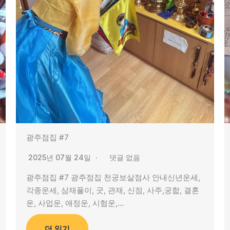
광주점집 #7
2025년 07월 24일
댓글 없음
광주점집 #7 광주점집 천궁보살점사 안내신년운세,
각종운세, 삼재풀이, 굿, 관재, 신점, 사주,궁합, 결혼
운, 사업운, 애정운, 시험운,…
더 읽기