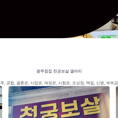
광주점집 천궁보살 갤러리
주, 궁합, 결혼운, 사업운, 애정운, 시험운, 조상점, 택일, 신병, 부부