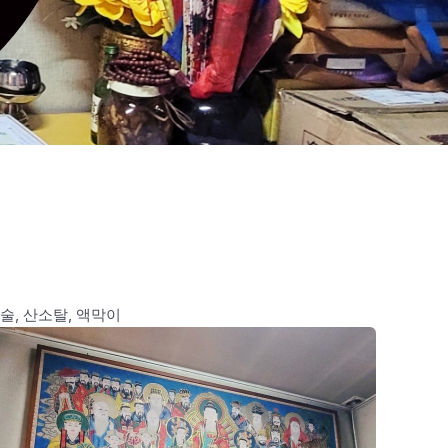
금술, 산소탈, 액막이