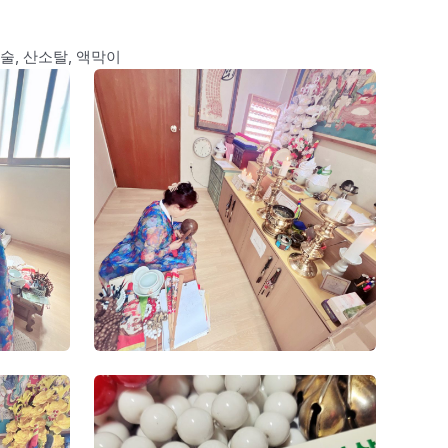
금술, 산소탈, 액막이