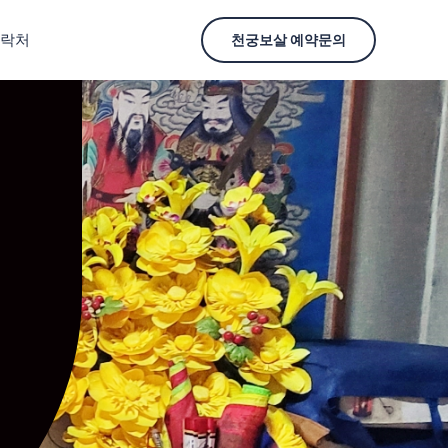
락처
천궁보살 예약문의