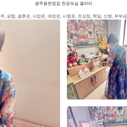
광주용한점집 천궁보살 갤러리
주, 궁합, 결혼운, 사업운, 애정운, 시험운, 조상점, 택일, 신병, 부부