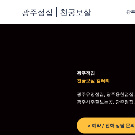
콘
광주점집 | 천궁보살
텐
광
츠
로
건
너
뛰
기
광주점집
천궁보살 갤러리
광주유명점집, 광주용한점집,
광주사주잘보는곳, 광주점집,
> 예약 / 전화 상담 문의