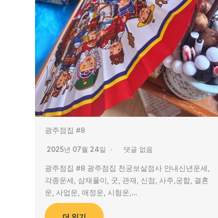
광주점집 #8
2025년 07월 24일
댓글 없음
광주점집 #8 광주점집 천궁보살점사 안내신년운세,
각종운세, 삼재풀이, 굿, 관재, 신점, 사주,궁합, 결혼
운, 사업운, 애정운, 시험운,…
더 읽기