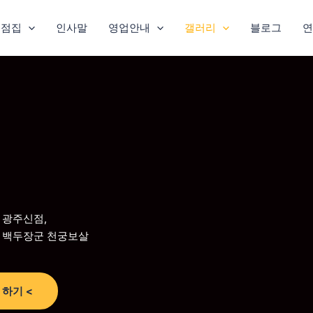
주점집
인사말
영업안내
갤러리
블로그
연
 광주신점,
 백두장군 천궁보살
 하기 <