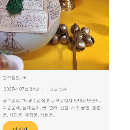
광주점집 #6
2025년 07월 24일
댓글 없음
광주점집 #6 광주점집 천궁보살점사 안내신년운세,
각종운세, 삼재풀이, 굿, 관재, 신점, 사주,궁합, 결혼
운, 사업운, 애정운, 시험운,…
더 읽기